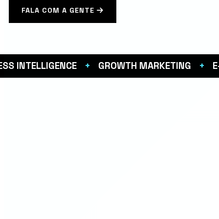
FALA COM A GENTE
SS INTELLIGENCE
+
GROWTH MARKETING
+
E